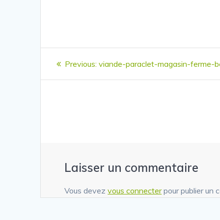
Navigation
Previous
Previous:
viande-paraclet-magasin-ferme-b
de
post:
l’article
Laisser un commentaire
Vous devez
vous connecter
pour publier un 