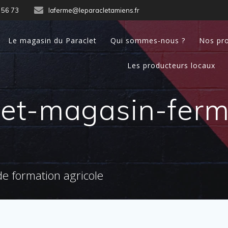
 56 73
laferme@leparacletamiens.fr
Le magasin du Paraclet
Qui sommes-nous ?
Nos pro
Les producteurs locaux
let-magasin-ferm
e formation agricole