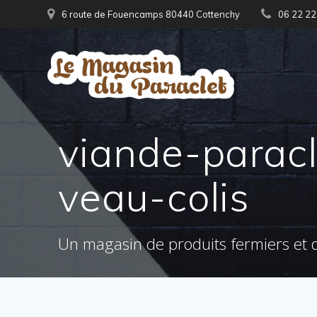
Skip
6 route de Fouencamps 80440 Cottenchy
06 22 22
to
content
viande-parac
veau-colis
Un magasin de produits fermiers et d