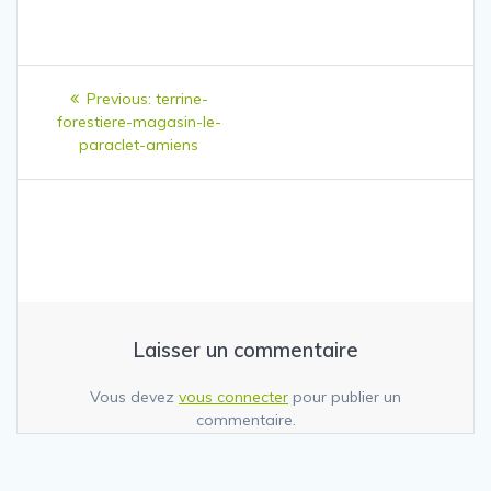
Navigation
Previous
Previous:
terrine-
de
post:
forestiere-magasin-le-
paraclet-amiens
l’article
Laisser un commentaire
Vous devez
vous connecter
pour publier un
commentaire.