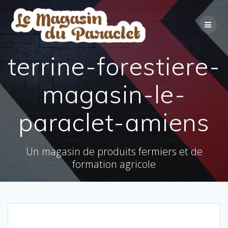
Skip
to
content
terrine-forestiere-
magasin-le-
paraclet-amiens
Un magasin de produits fermiers et de
formation agricole