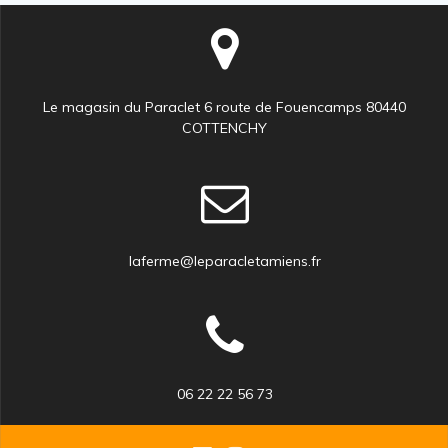
Le magasin du Paraclet 6 route de Fouencamps 80440
COTTENCHY
laferme@leparacletamiens.fr
06 22 22 56 73