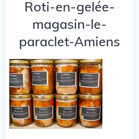
Roti-en-gelée-
magasin-le-
paraclet-Amiens