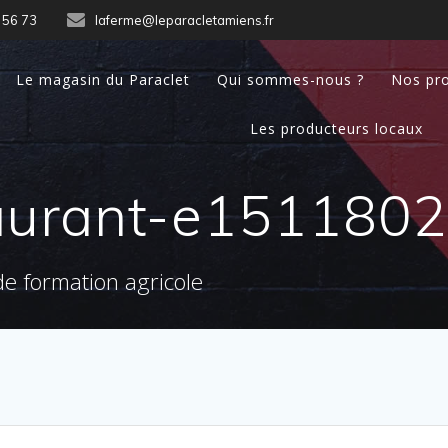
 56 73
laferme@leparacletamiens.fr
Le magasin du Paraclet
Qui sommes-nous ?
Nos pro
Les producteurs locaux
aurant-e151180
e formation agricole