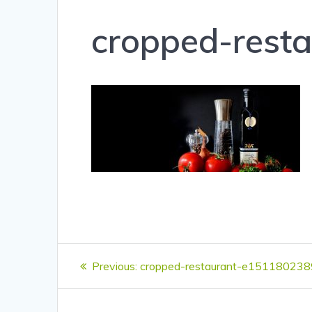
cropped-rest
Navigation
Previous
Previous:
cropped-restaurant-e151180238
de
post: