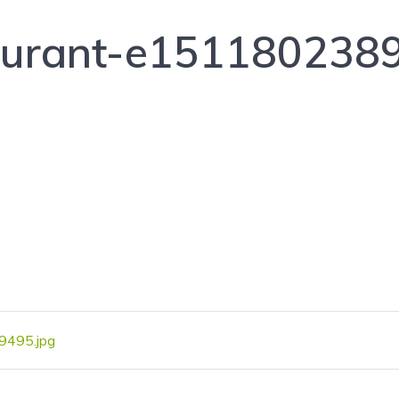
aurant-e1511802389
9495.jpg