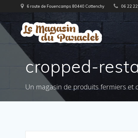
Skip
6 route de Fouencamps 80440 Cottenchy
06 22 22
to
content
cropped-rest
Un magasin de produits fermiers et d