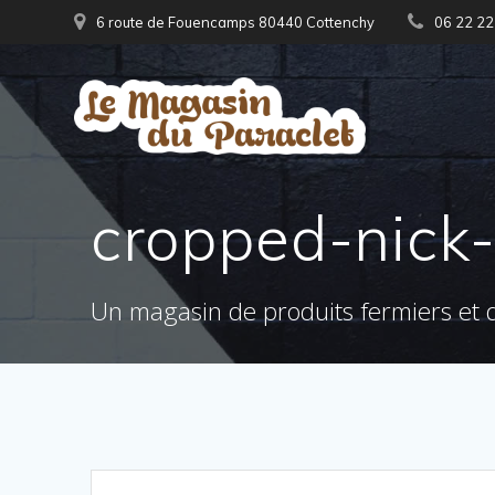
Skip
6 route de Fouencamps 80440 Cottenchy
06 22 22
to
content
cropped-nick-
Un magasin de produits fermiers et d