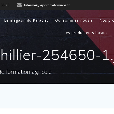
 56 73
laferme@leparacletamiens.fr
Le magasin du Paraclet
Qui sommes-nous ?
Nos pro
Les producteurs locaux
hillier-254650-1
e formation agricole