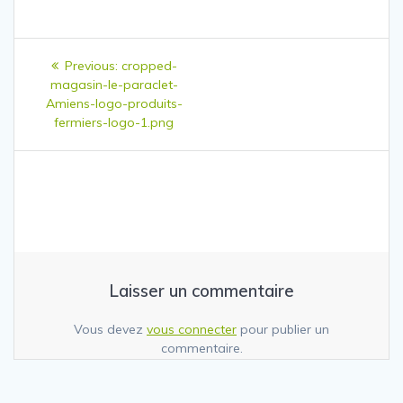
Navigation
Previous
Previous:
cropped-
de
post:
magasin-le-paraclet-
Amiens-logo-produits-
l’article
fermiers-logo-1.png
Laisser un commentaire
Vous devez
vous connecter
pour publier un
commentaire.