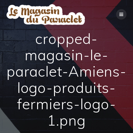
Skip
to
content
cropped-
magasin-le-
paraclet-Amiens-
logo-produits-
fermiers-logo-
1.png