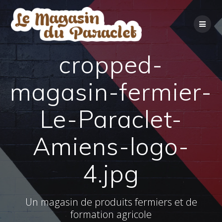
Skip
to
content
cropped-
magasin-fermier-
Le-Paraclet-
Amiens-logo-
4.jpg
Un magasin de produits fermiers et de
formation agricole