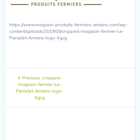
https://www.magasin-produits-fermiers-amiens.com/wp-
content/uploads/2019/05/cropped-magasin-fermier-Le-
Paraclet-Amiens-logo-4.jpg
Navigation
Previous
Previous:
cropped-
de
post:
magasin-fermier-Le-
Paraclet-Amiens-logo-
l’article
4.jpg