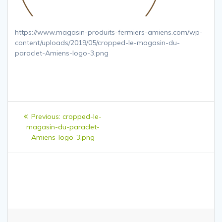
https://www.magasin-produits-fermiers-amiens.com/wp-
content/uploads/2019/05/cropped-le-magasin-du-
paraclet-Amiens-logo-3.png
Navigation
Previous
Previous:
cropped-le-
de
post:
magasin-du-paraclet-
Amiens-logo-3.png
l’article