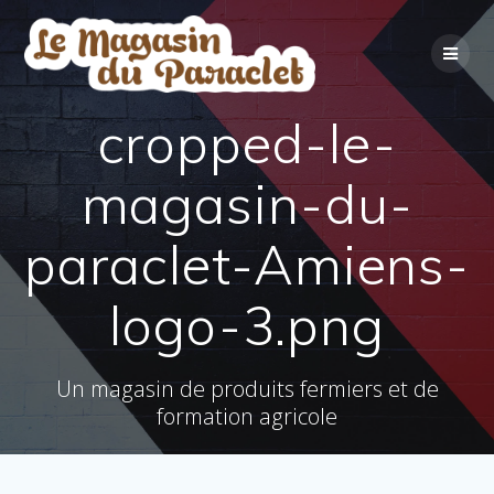
Skip
to
content
cropped-le-
magasin-du-
paraclet-Amiens-
logo-3.png
Un magasin de produits fermiers et de
formation agricole