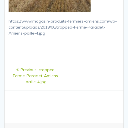
https://www.magasin-produits-fermiers-amiens.com/wp-
content/uploads/2019/06/cropped-Ferme-Paraclet-
Amiens-paille-4.jpg
Navigation
Previous
Previous:
cropped-
de
post:
Ferme-Paraclet-Amiens-
paille-4.jpg
l’article