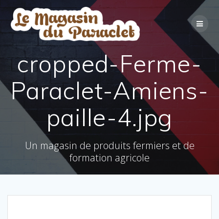
Skip
to
content
cropped-Ferme-
Paraclet-Amiens-
paille-4.jpg
Un magasin de produits fermiers et de
formation agricole