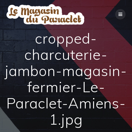
Skip
to
content
cropped-
charcuterie-
jambon-magasin-
fermier-Le-
Paraclet-Amiens-
1.jpg