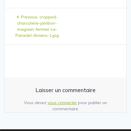
Navigation
Previous
Previous:
cropped-
de
post:
charcuterie-jambon-
magasin-fermier-Le-
l’article
Paraclet-Amiens-1.jpg
Laisser un commentaire
Vous devez
vous connecter
pour publier un
commentaire.