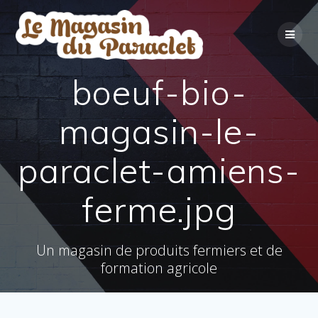
Skip
to
content
boeuf-bio-
magasin-le-
paraclet-amiens-
ferme.jpg
Un magasin de produits fermiers et de
formation agricole