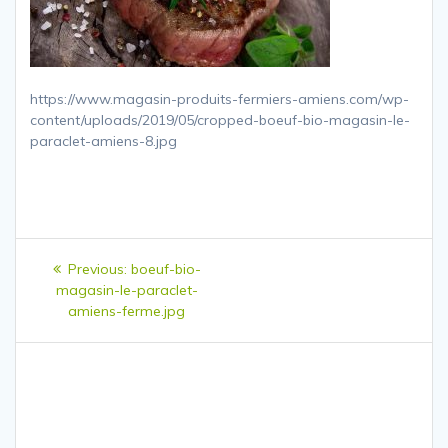
https://www.magasin-produits-fermiers-amiens.com/wp-
content/uploads/2019/05/cropped-boeuf-bio-magasin-le-
paraclet-amiens-8.jpg
Navigation
Previous
Previous:
boeuf-bio-
de
post:
magasin-le-paraclet-
amiens-ferme.jpg
l’article