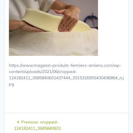
https://www.magasin-produits-fermiers-amiens.com/wp-
content/uploads/2021/06/cropped-
124182411_3685840631437444_3015326955430496864_n.j
pg
Navigation
Previous
Previous:
cropped-
de
post:
124182411_3685840631