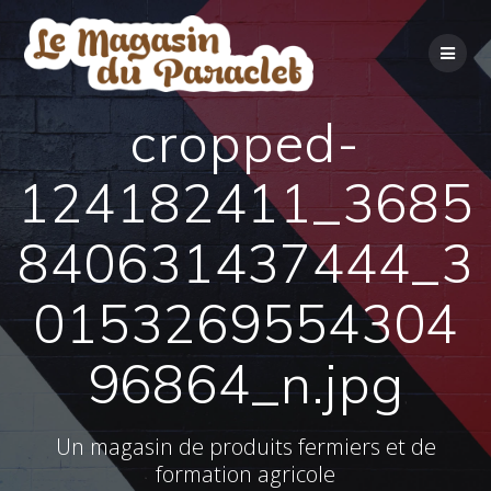
Skip
to
content
cropped-
124182411_3685
840631437444_3
0153269554304
96864_n.jpg
Un magasin de produits fermiers et de
formation agricole