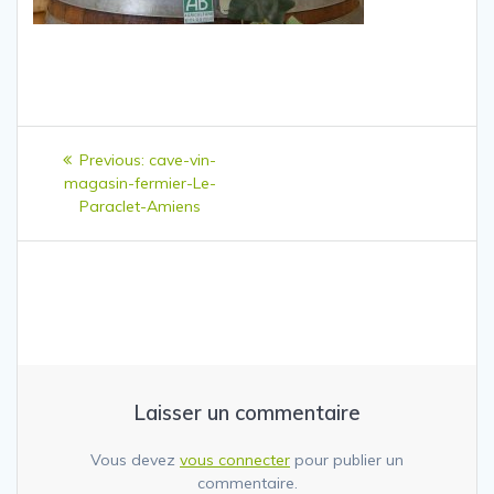
Navigation
Previous
Previous:
cave-vin-
de
post:
magasin-fermier-Le-
Paraclet-Amiens
l’article
Laisser un commentaire
Vous devez
vous connecter
pour publier un
commentaire.