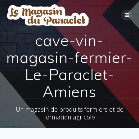
Skip
to
content
cave-vin-
magasin-fermier-
Le-Paraclet-
Amiens
Un magasin de produits fermiers et de
formation agricole