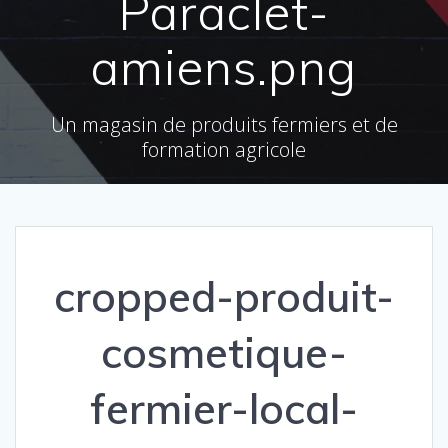
Paraclet-
amiens.png
Un magasin de produits fermiers et de
formation agricole
cropped-produit-
cosmetique-
fermier-local-