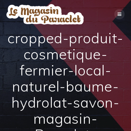
Skip
to
content
cropped-produit-
cosmetique-
fermier-local-
naturel-baume-
hydrolat-savon-
magasin-